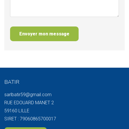
Envoyer mon message
BATIR
sarlbatir59@gmail.com
RUE EDOUARD MANET 2
59160 LILLE
SIRET : 79060865700017